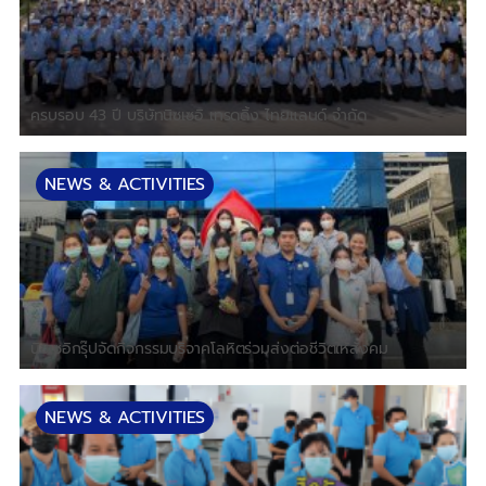
ครบรอบ 43 ปี บริษัทนิซเซอิ เทรดดิ้ง ไทยแลนด์ จำกัด
NEWS & ACTIVITIES
นิซเซอิกรุ๊ปจัดกิจกรรมบริจาคโลหิตร่วมส่งต่อชีวิตให้สังคม
NEWS & ACTIVITIES